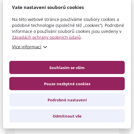
Vaše nastavení souborů cookies
Na této webové stránce používáme soubory cookies a
podobné technologie (společně též „cookies“). Podrobné
informace o používání souborů cookies jsou uvedeny v
Zásadách ochrany osobních údajů
.
Více informací
TLAKOVÁ VRATOVÁ CLONA BARERA R/HD
Vzduchové clony BARERA R/HD zabraňují tepelným ztrátám díky
bariéře s velkou úsporou energie. Jednotka je vybavena pouze s
Souhlasím se vším
ventilátorem, ale stále zajišťuje vysokou
účinnost. Radiální ventilátor nasává vzduch z prostředí a vyfukuje ho
zpět přes lopatky difuzoru za vysoké rychlosti. S vhodným snímačem
Pouze nezbytné cookies
pro otevřená vrata a teploty se automaticky aktivuje clona, která
zabraňuje velkým teplotním výkyvům v hale.
technické specifikace
dokumentace
výhody produktu
Podrobné nastavení
DETAIL PRODUKTU
Odmítnout vše