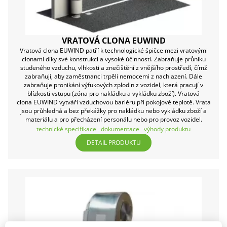
VRATOVÁ CLONA EUWIND
Vratová clona EUWIND patří k technologické špičce mezi vratovými
clonami díky své konstrukci a vysoké účinnosti. Zabraňuje průniku
studeného vzduchu, vlhkosti a znečištění z vnějšího prostředí, čímž
zabraňují, aby zaměstnanci trpěli nemocemi z nachlazení. Dále
zabraňuje pronikání výfukových zplodin z vozidel, která pracují v
blízkosti vstupu (zóna pro nakládku a vykládku zboží). Vratová
clona EUWIND vytváří vzduchovou bariéru při pokojové teplotě. Vrata
jsou průhledná a bez překážky pro nakládku nebo vykládku zboží a
materiálu a pro přecházení personálu nebo pro provoz vozidel.
technické specifikace
dokumentace
výhody produktu
DETAIL PRODUKTU