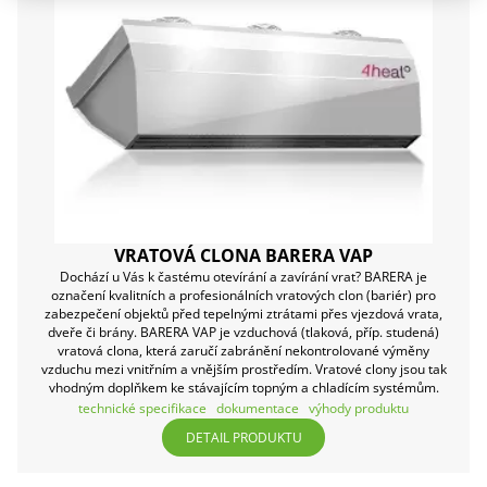
VRATOVÁ CLONA BARERA VAP
Dochází u Vás k častému otevírání a zavírání vrat? BARERA je
označení kvalitních a profesionálních vratových clon (bariér) pro
zabezpečení objektů před tepelnými ztrátami přes vjezdová vrata,
dveře či brány. BARERA VAP je vzduchová (tlaková, příp. studená)
vratová clona, která zaručí zabránění nekontrolované výměny
vzduchu mezi vnitřním a vnějším prostředím. Vratové clony jsou tak
vhodným doplňkem ke stávajícím topným a chladícím systémům.
technické specifikace
dokumentace
výhody produktu
DETAIL PRODUKTU