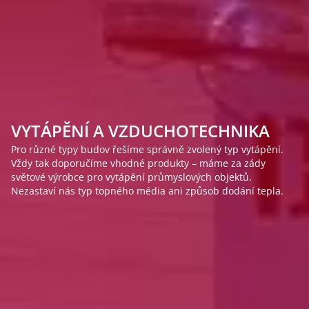
VYTÁPĚNÍ A VZDUCHOTECHNIKA
INDIVIDUÁLNÍ PŘÍSTUP K PROJEKTU
PROFESIONÁL VE VYTÁPĚNÍ HAL
Pro různé typy budov řešíme správně zvolený typ vytápění.
Každý projekt je specifický a nejde jej řešit podle předem
Vytápění se také musí řešit profesionálně. Za návrhem
Vždy tak doporučíme vhodné produkty – máme za zády
dané šablony. Stavíme se ke všemu čelem a nebojíme se
vytápění od 4heat stojí mnohaleté zkušenosti s topenařinou a
světové výrobce pro vytápění průmyslových objektů.
výzev. Používáme nejmodernější metody a výpočty k nalezení
50 let vývoje a výroby plynových ohřívačů vzduchu.
Nezastaví nás typ topného média ani způsob dodání tepla.
správného řešení.