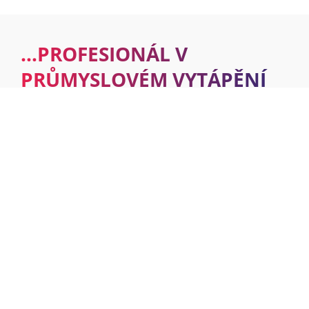
…PROFESIONÁL V
PRŮMYSLOVÉM VYTÁPĚNÍ
konzultace, projekce, dodání, montáž a servis
50 let zkušeností a více jak 350 000 instalací plynových ohřívačů
vzduchu
výhradní zástupce pro ApenGroup a Carlieuklima
…PŘEDEVŠÍM PARTNER, NE PRODAVAČ
být partnerem, ne prodavačem
navrhnout řešení, které má smysl
dodávat pouze kvalitní a prověřené výrobky