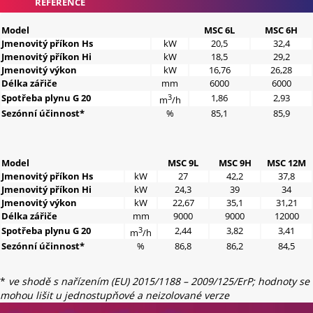
REFERENCE
Model
MSC 6L
MSC 6H
Jmenovitý příkon Hs
kW
20,5
32,4
Jmenovitý příkon Hi
kW
18,5
29,2
Jmenovitý výkon
kW
16,76
26,28
Délka zářiče
mm
6000
6000
Spotřeba plynu G 20
3
1,86
2,93
m
/h
Sezónní účinnost*
%
85,1
85,9
Model
MSC 9L
MSC 9H
MSC 12M
Jmenovitý příkon Hs
kW
27
42,2
37,8
Jmenovitý příkon Hi
kW
24,3
39
34
Jmenovitý výkon
kW
22,67
35,1
31,21
Délka zářiče
mm
9000
9000
12000
Spotřeba plynu G 20
3
2,44
3,82
3,41
m
/h
Sezónní účinnost*
%
86,8
86,2
84,5
*
ve shodě s nařízením (EU) 2015/1188 – 2009/125/ErP; hodnoty se
mohou lišit u jednostupňové a neizolované verze