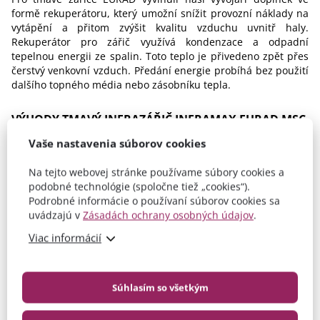
formě rekuperátoru, který umožní snížit provozní náklady na
vytápění a přitom zvýšit kvalitu vzduchu uvnitř haly.
Rekuperátor pro zářič využívá kondenzace a odpadní
tepelnou energii ze spalin. Toto teplo je přivedeno zpět přes
čerstvý venkovní vzduch. Předání energie probíhá bez použití
dalšího topného média nebo zásobníku tepla.
VÝHODY TMAVÝ INFRAZÁŘIČ INFRAMAX EURAD MSC
Vaše nastavenia súborov cookies
Vhodné pro haly až 9m
Emisivita trubic
až 96%
Na tejto webovej stránke používame súbory cookies a
podobné technológie (spoločne tiež „cookies“).
1. stupňový a 2. stupňový výkon
Podrobné informácie o používaní súborov cookies sa
uvádzajú v
Zásadách ochrany osobných údajov
.
zobrazit všechny výhody >>
Viac informácií
DOKUMENTY A SOUBORY KE STAŽENÍ
Certifikát:
Inframax MSC
Súhlasím so všetkým
Manuály:
Manuál Inframax EURAD MSU, MSC a MSM
Katalogy:
4heat_tmavy_zaric_eurad_topenidohaly_web