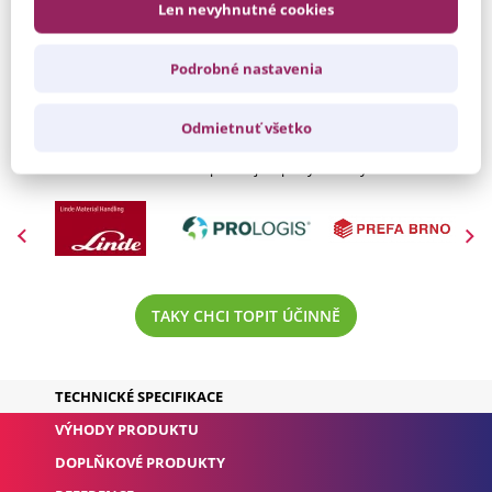
Len nevyhnutné cookies
Výkresy:
Inframax MSC
Bezpečné
EURAD - teploty v okolí zářiče
Podrobné nastavenia
vzdálenosti:
Odmietnuť všetko
KDO UŽ TOPÍ ZÁŘIČI EURAD?
Na kvalitu našich infrazářičů spoléhají např. tyto firmy:
TAKY CHCI TOPIT ÚČINNĚ
TECHNICKÉ SPECIFIKACE
VÝHODY PRODUKTU
DOPLŇKOVÉ PRODUKTY