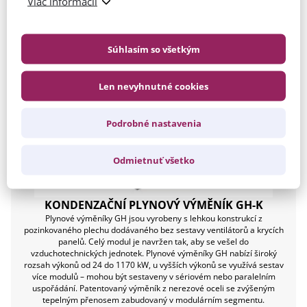
Viac informácií
Súhlasím so všetkým
Len nevyhnutné cookies
Podrobné nastavenia
Odmietnuť všetko
KONDENZAČNÍ PLYNOVÝ VÝMĚNÍK GH-K
Plynové výměníky GH jsou vyrobeny s lehkou konstrukcí z
pozinkovaného plechu dodávaného bez sestavy ventilátorů a krycích
panelů. Celý modul je navržen tak, aby se vešel do
vzduchotechnických jednotek. Plynové výměníky GH nabízí široký
rozsah výkonů od 24 do 1170 kW, u vyšších výkonů se využívá sestav
více modulů – mohou být sestaveny v sériovém nebo paralelním
uspořádání. Patentovaný výměník z nerezové oceli se zvýšeným
tepelným přenosem zabudovaný v modulárním segmentu.