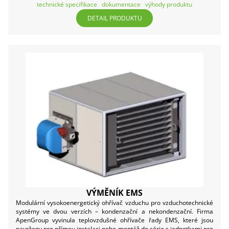
technické specifikace
dokumentace
výhody produktu
DETAIL PRODUKTU
VÝMĚNÍK EMS
Modulární vysokoenergetický ohřívač vzduchu pro vzduchotechnické
systémy ve dvou verzích – kondenzační a nekondenzační. Firma
ApenGroup vyvinula teplovzdušné ohřívače řady EMS, které jsou
navrženy pro přímou instalaci nebo montáž do série s jednotkami pro