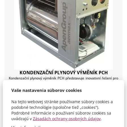
KONDENZAČNÍ PLYNOVÝ VÝMĚNÍK PCH
Kondenzační plynový výměník PCH představuje inovativní řešení pro
vzduchotechnické systémy, které hledají efektivní a ekologické
možnosti. S výkonnostním rozsahem od 5 kW do 400 kW, tento
Vaše nastavenia súborov cookies
výměník nabízí nejen účinnost až 109 %, ale také nízké emise NOx,
čímž splňuje nejpřísnější emisní normy a řadí se tak do emisní třídy 5
Na tejto webovej stránke používame súbory cookies a
(<30 ppm, CO = 0). Samozřejmostí je EkoDesign.
podobné technológie (spoločne tiež „cookies“).
technické specifikace
dokumentace
výhody produktu
Podrobné informácie o používaní súborov cookies sa
DETAIL PRODUKTU
uvádzajú v
Zásadách ochrany osobných údajov
.