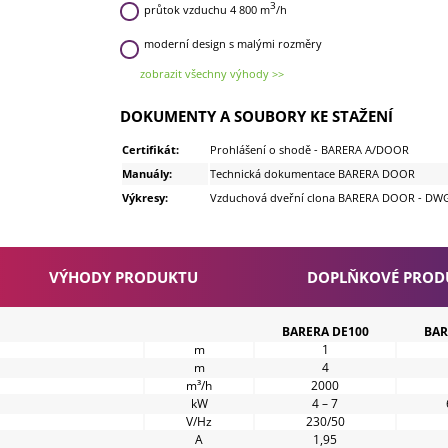
3
průtok vzduchu 4 800 m
/h
moderní design s malými rozměry
zobrazit všechny výhody >>
DOKUMENTY A SOUBORY KE STAŽENÍ
Certifikát:
Prohlášení o shodě - BARERA A/DOOR
Manuály:
Technická dokumentace BARERA DOOR
Výkresy:
Vzduchová dveřní clona BARERA DOOR - DW
VÝHODY PRODUKTU
DOPLŇKOVÉ PROD
BARERA DE100
BAR
m
1
m
4
m³/h
2000
kW
4 – 7
V/Hz
230/50
A
1,95