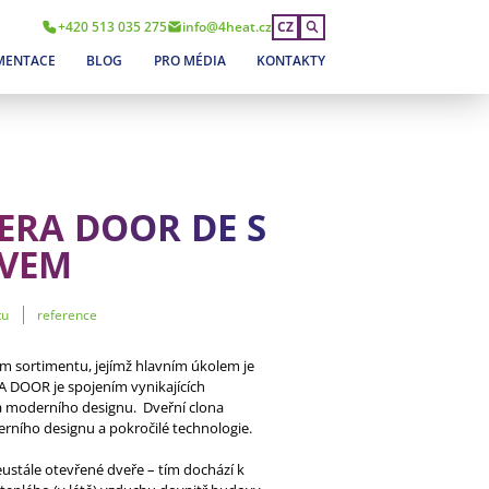
+420 513 035 275
info@4heat.cz
CZ
MENTACE
BLOG
PRO MÉDIA
KONTAKTY
ERA DOOR DE S
EVEM
tu
reference
 sortimentu, jejímž hlavním úkolem je
 DOOR je spojením vynikajících
a moderního designu. Dveřní clona
ního designu a pokročilé technologie.
stále otevřené dveře – tím dochází k