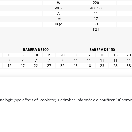
W
220
V/Hz
400/50
A
11
kg
17
dB (A)
59
IP21
BARERA DE100
BARERA DE150
0
5
10
15
20
0
5
10
15
20
7
7
7
7
7
11
11
11
11
11
12
17
22
27
32
13
18
23
28
33
PRODUKTY
REFEREN
20 513 035 275
ológie (spoločne tiež „cookies“). Podrobné informácie o používaní súborov
SERVIS
TECHNIC
nfo@4heat.cz
ZÁSADY ZPRACOVÁNÍ OSOBNÍCH ÚDAJŮ
INFORMAČNÍ MEMORANDUM REGISTRU RE
|
Nastavení preferencí cookies