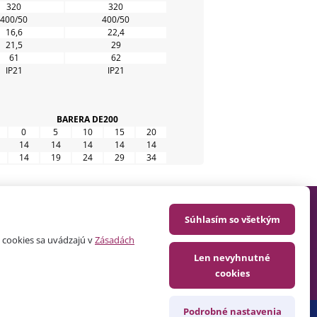
320
320
400/50
400/50
16,6
22,4
21,5
29
61
62
IP21
IP21
BARERA DE200
0
5
10
15
20
14
14
14
14
14
14
19
24
29
34
Súhlasím so všetkým
CE
BLOG
 cookies sa uvádzajú v
Zásadách
KÁ DOKUMENTACE
KONTAKTY
Len nevyhnutné
cookies
PI
Podrobné nastavenia