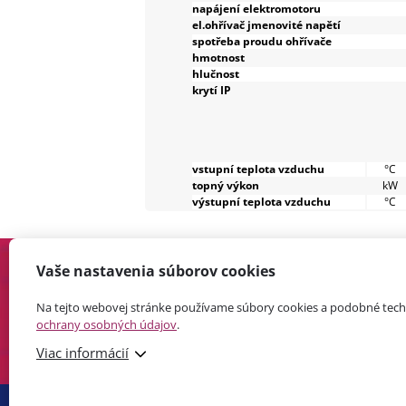
napájení elektromotoru
el.ohřívač jmenovité napětí
spotřeba proudu ohřívače
hmotnost
hlučnost
krytí IP
vstupní teplota vzduchu
°C
topný výkon
kW
výstupní teplota vzduchu
°C
Vaše nastavenia súborov cookies
+4
Na tejto webovej stránke používame súbory cookies a podobné techn
ochrany osobných údajov
.
i
Viac informácií