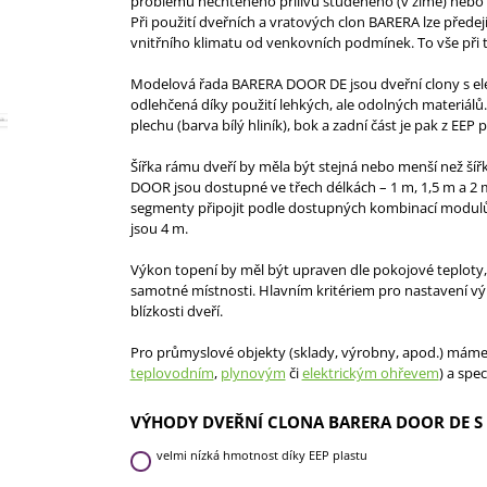
problému nechtěného přílivu studeného (v zimě) nebo t
Při použití dveřních a vratových clon BARERA lze předej
vnitřního klimatu od venkovních podmínek. To vše při t
Modelová řada BARERA DOOR DE jsou dveřní clony s ele
odlehčená díky použití lehkých, ale odolných materiálů.
plechu (barva bílý hliník), bok a zadní část je pak z EE
Šířka rámu dveří by měla být stejná nebo menší než ší
DOOR jsou dostupné ve třech délkách – 1 m, 1,5 m a 2 m
segmenty připojit podle dostupných kombinací modul
jsou 4 m.
Výkon topení by měl být upraven dle pokojové teploty, s
samotné místnosti. Hlavním kritériem pro nastavení výk
blízkosti dveří.
Pro průmyslové objekty (sklady, výrobny, apod.) mám
teplovodním
,
plynovým
či
elektrickým ohřevem
) a spec
VÝHODY DVEŘNÍ CLONA BARERA DOOR DE S
velmi nízká hmotnost díky EEP plastu