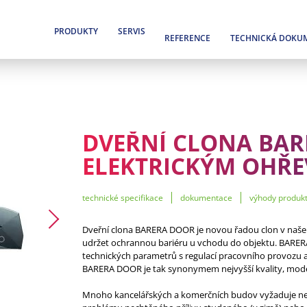
PRODUKTY
SERVIS
REFERENCE
TECHNICKÁ DOKU
DVEŘNÍ CLONA BAR
ELEKTRICKÝM OHŘ
technické specifikace
dokumentace
výhody produk
Dveřní clona BARERA DOOR je novou řadou clon v našem
udržet ochrannou bariéru u vchodu do objektu. BARERA
technických parametrů s regulací pracovního provozu 
BARERA DOOR je tak synonymem nejvyšší kvality, moder
Mnoho kancelářských a komerčních budov vyžaduje neu