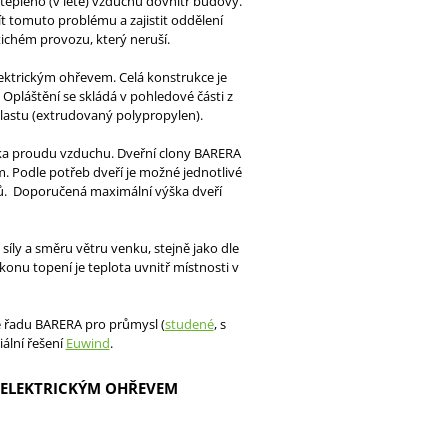
eplého (v létě) vzduchu dovnitř budovy.
ít tomuto problému a zajistit oddělení
ichém provozu, který neruší.
ktrickým ohřevem. Celá konstrukce je
 Opláštění se skládá v pohledové části z
P plastu (extrudovaný polypropylen).
řka proudu vzduchu. Dveřní clony BARERA
. Podle potřeb dveří je možné jednotlivé
ů. Doporučená maximální výška dveří
íly a směru větru venku, stejně jako dle
onu topení je teplota uvnitř místnosti v
e řadu BARERA pro průmysl (
studené
, s
iální řešení
Euwind
.
 ELEKTRICKÝM OHŘEVEM