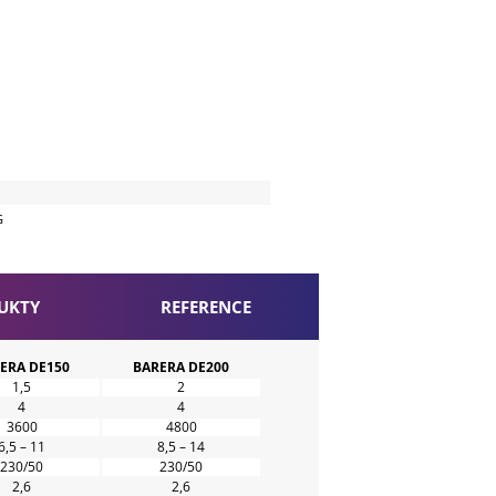
G
UKTY
REFERENCE
ERA DE150
BARERA DE200
1,5
2
4
4
3600
4800
6,5 – 11
8,5 – 14
230/50
230/50
2,6
2,6