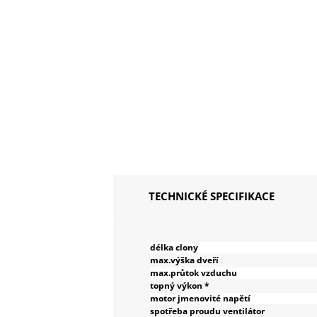
TECHNICKÉ SPECIFIKACE
délka clony
max.výška dveří
max.průtok vzduchu
topný výkon *
motor jmenovité napětí
spotřeba proudu ventilátor