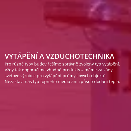
VYTÁPĚNÍ A VZDUCHOTECHNIKA
INDIVIDUÁLNÍ PŘÍSTUP K PROJEKTU
PROFESIONÁL VE VYTÁPĚNÍ HAL
Pro různé typy budov řešíme správně zvolený typ vytápění.
Každý projekt je specifický a nejde jej řešit podle předem
Vytápění se také musí řešit profesionálně. Za návrhem
Vždy tak doporučíme vhodné produkty – máme za zády
dané šablony. Stavíme se ke všemu čelem a nebojíme se
vytápění od 4heat stojí mnohaleté zkušenosti s topenařinou a
světové výrobce pro vytápění průmyslových objektů.
výzev. Používáme nejmodernější metody a výpočty k nalezení
50 let vývoje a výroby plynových ohřívačů vzduchu.
Nezastaví nás typ topného média ani způsob dodání tepla.
správného řešení.