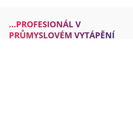
…PROFESIONÁL V
PRŮMYSLOVÉM VYTÁPĚNÍ
konzultace, projekce, dodání, montáž a servis
50 let zkušeností a více jak 350 000 instalací plynových ohřívačů
vzduchu
výhradní zástupce pro ApenGroup a Carlieuklima
…PŘEDEVŠÍM PARTNER, NE PRODAVAČ
být partnerem, ne prodavačem
navrhnout řešení, které má smysl
dodávat pouze kvalitní a prověřené výrobky